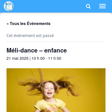
MJC d'Eu
TOG
NAV
« Tous les Évènements
Cet évènement est passé
Méli-dance – enfance
21 mai 2025 | 10 h 00
-
11 h 00