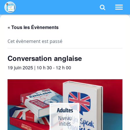
MJC d'Eu
TOG
NAV
« Tous les Évènements
Cet évènement est passé
Conversation anglaise
19 juin 2025 | 10 h 30
-
12 h 00