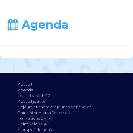
Agenda
Accueil
Agenda
Les activités MJC
Accueil jeunes
Séjours et chantiers jeunes bénévoles
Point Information Jeunesse
Formations BAFA
Point Relais CAF
À propos de nous