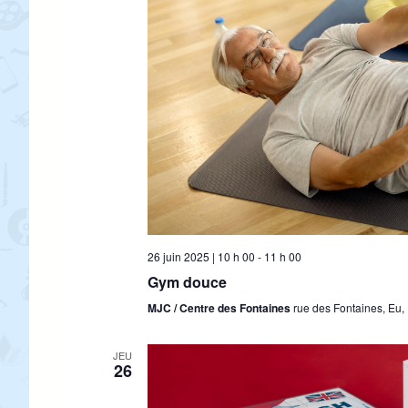
n
n
e
z
u
n
e
d
a
t
e
.
26 juin 2025 | 10 h 00
-
11 h 00
Gym douce
MJC / Centre des Fontaines
rue des Fontaines, Eu,
JEU
26