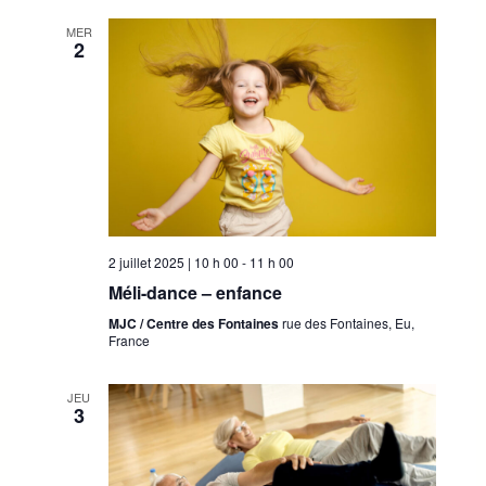
d
MER
2
e
v
u
e
s
É
2 juillet 2025 | 10 h 00
-
11 h 00
Méli-dance – enfance
v
MJC / Centre des Fontaines
rue des Fontaines, Eu,
è
France
n
JEU
e
3
m