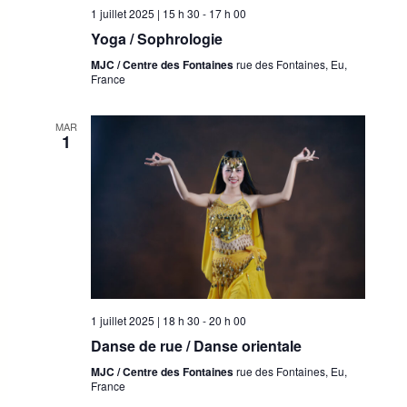
e
z
1 juillet 2025 | 15 h 30
-
17 h 00
e
u
e
Yoga / Sophrologie
v
n
MJC / Centre des Fontaines
rue des Fontaines, Eu,
t
u
e
France
d
e
n
a
s
MAR
a
t
1
É
e
v
v
.
è
i
n
g
e
a
m
t
e
1 juillet 2025 | 18 h 30
-
20 h 00
n
i
Danse de rue / Danse orientale
t
o
MJC / Centre des Fontaines
rue des Fontaines, Eu,
France
n