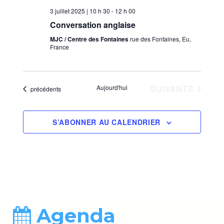
3 juillet 2025 | 10 h 30
-
12 h 00
Conversation anglaise
MJC / Centre des Fontaines
rue des Fontaines, Eu,
France
ÉVÈNEMENTS
Aujourd'hui
SUIVANTS
Évènements
précédents
S’ABONNER AU CALENDRIER
Agenda