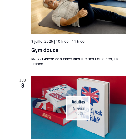
e
n
t
s
3 juillet 2025 | 10 h 00
-
11 h 00
Gym douce
MJC / Centre des Fontaines
rue des Fontaines, Eu,
France
JEU
3